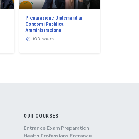
Preparazione Ondemand ai
e
Preparazion
Concorsi Pubblica
Turistica 20
Amministrazione
90 hours
100 hours
OUR COURSES
Entrance Exam Preparation
Health Professions Entrance