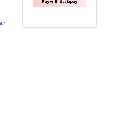
Pay with Scalapay
it?