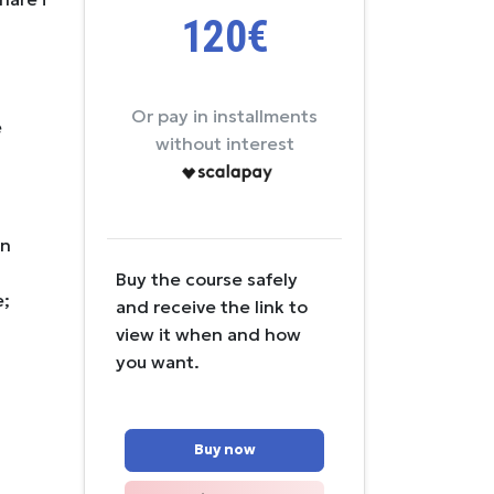
120€
Or pay in installments
e
without interest
on
Buy the course safely
e;
and receive the link to
view it when and how
you want.
Buy now