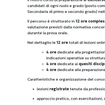
candidati di ogni ruolo e grado (posto com
Secondaria di primo e secondo grado) nell
Il percorso è strutturato in
12 ore compless
valutazione previsti dalla normativa concor
durante la prova orale.
Nel dettaglio le
12 ore
totali di lezioni onl
4 ore
dedicate alla progettazion
indicazioni operative su struttu
4 ore
dedicate ai
quesiti discip
4 ore
dedicate alla preparazion
Caratteristiche e organizzazione del corso
lezioni
registrate
tenute da professio
approccio pratico, con esercitazioni, s