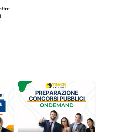
offre
i