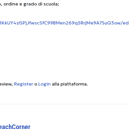
, ordine e grado di scuola;
/d/1KkUY4zlSPjJfwscSfC99BMen269q5RrjMe9A75uQ3ow/ed
review,
Register
o
Login
alla piattaforma.
TeachCorner