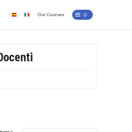
Our Courses
Docenti
are i