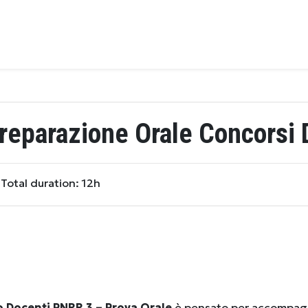
reparazione Orale Concorsi 
Total duration: 12h
 Docenti PNRR 3 – Prova Orale
è pensato per accompagn