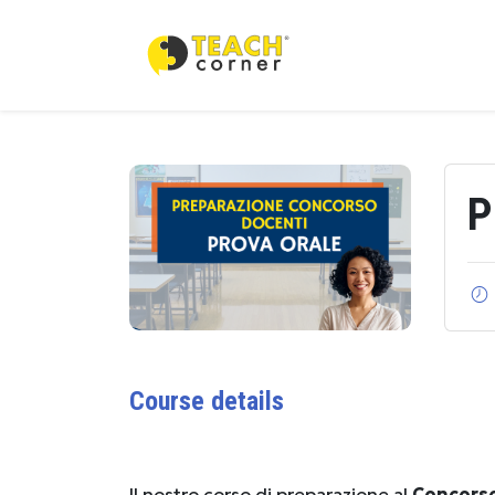
P
Course details
Il nostro corso di preparazione al
Concorso