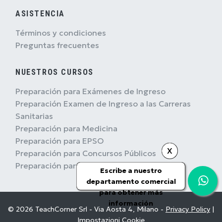
ASISTENCIA
Términos y condiciones
Preguntas frecuentes
NUESTROS CURSOS
Preparación para Exámenes de Ingreso
Preparación Examen de Ingreso a las Carreras
Sanitarias
Preparación para Medicina
Preparación para EPSO
X
Preparación para Concursos Públicos
Preparación para Concursos Militares
Escribe a nuestro
departamento comercial
para obtener más
información
© 2026 TeachCorner Srl - Via Aosta 4, Milano -
Privacy Policy
|
Impostazioni Cookie