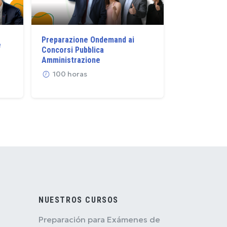
Preparazione Ondemand ai
e
Preparazion
Concorsi Pubblica
Turistica 20
Amministrazione
90 horas
100 horas
NUESTROS CURSOS
Preparación para Exámenes de