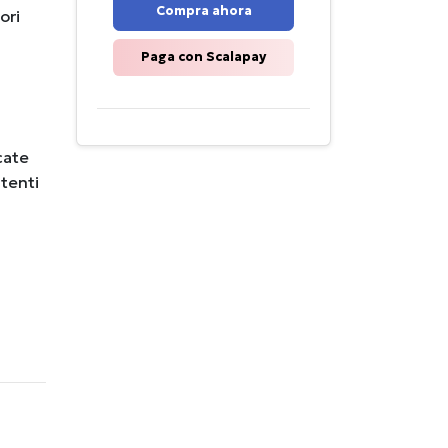
Compra ahora
ori
Paga con Scalapay
cate
stenti