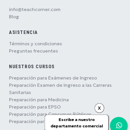
info@teachcorner.com
Blog
ASISTENCIA
Términos y condiciones
Preguntas frecuentes
NUESTROS CURSOS
Preparación para Exámenes de Ingreso
Preparación Examen de Ingreso a las Carreras
Sanitarias
Preparación para Medicina
Preparación para EPSO
X
Preparación para Concursos Públicos
Escribe a nuestro
Preparación para Concursos Militares
departamento comercial