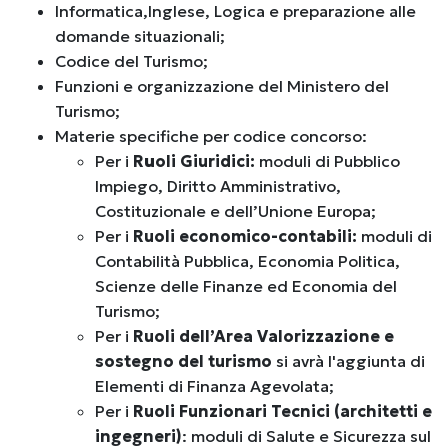
Informatica,
Inglese, Logica e preparazione alle
domande situazionali;
Codice del Turismo;
Funzioni e organizzazione del Ministero del
Turismo;
Materie specifiche per codice concorso:
P
er i
R
u
oli Giuridici:
moduli di Pubblico
Impiego, Diritto Amministrativo,
Costituzionale e dell’Unione Europa
;
Per i
R
uoli economico-contabili:
moduli di
Contabilità Pubblica, Economia Politica,
Scienze delle Finanze ed Economia del
Turismo;
Per i
R
uoli dell’Area Valorizzazione e
sostegno del turismo
si avrà l'aggiunta di
Elementi di Finanza Agevolata;
Per i
Ruoli Funzionari Tecnici (architetti e
ingegneri)
: moduli di Salute e Sicurezza sul