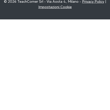
© 2026 TeachCorner Srl - Via Aosta 4, Milano -
Privacy Policy
|
Impostazioni Cookie