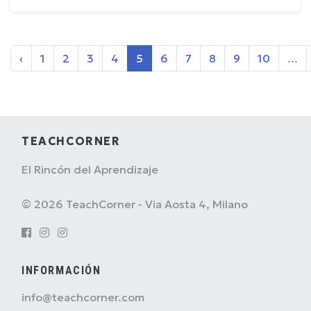
‹
1
2
3
4
5
6
7
8
9
10
...
TEACHCORNER
El Rincón del Aprendizaje
© 2026 TeachCorner - Via Aosta 4, Milano
INFORMACIÓN
info@teachcorner.com