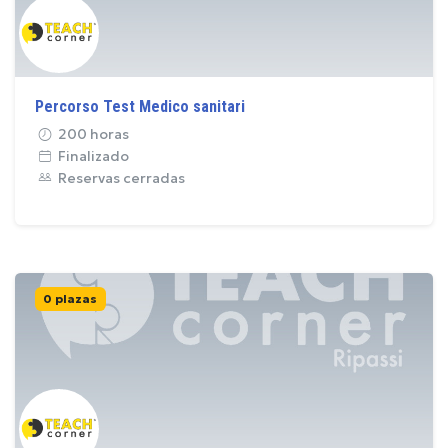
Percorso Test Medico sanitari
200 horas
Finalizado
Reservas cerradas
0 plazas