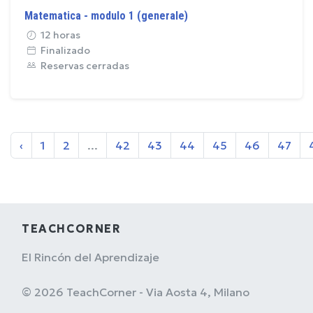
Matematica - modulo 1 (generale)
12 horas
Finalizado
Reservas cerradas
‹
1
2
...
42
43
44
45
46
47
TEACHCORNER
El Rincón del Aprendizaje
© 2026 TeachCorner - Via Aosta 4, Milano