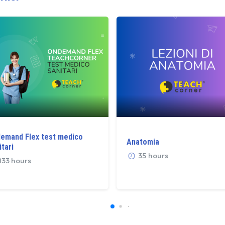
emand Flex test medico
Anatomia
itari
35 hours
133 hours