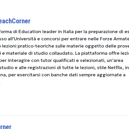
TeachCorner
forma di Education leader in Italia per la preparazione di e
esso all'Università e concorsi per entrare nelle Forze Armate
o lezioni pratico-teoriche sulle materie oggetto delle prov
i e materiale di studio collaudato. La piattaforma offre lezi
 per interagire con tutor qualificati e selezionati, un'area
udio e alle registrazioni di tutte le lezioni, stile Netflix, in
ena, per esercitarsi con banche dati sempre aggiornate a
.
rner