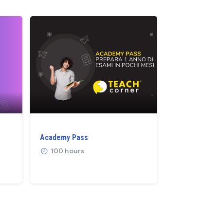
Corso Test 
Academy Pass
Professioni S
Private 2027
100 hours
250 hour