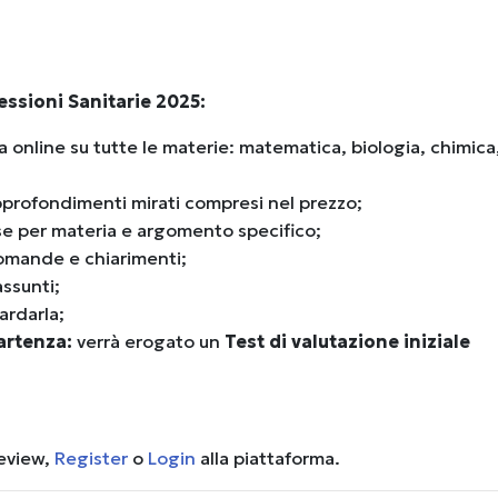
essioni Sanitarie 2025:
ta online su tutte le materie: matematica, biologia, chimica
pprofondimenti mirati compresi nel prezzo;
se per materia e argomento specifico;
omande e chiarimenti;
assunti;
ardarla;
partenza:
verrà erogato un
Test di valutazione iniziale
review,
Register
o
Login
alla piattaforma.