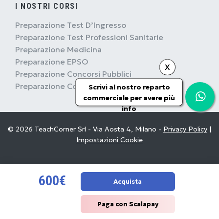
I NOSTRI CORSI
Preparazione Test D’Ingresso
Preparazione Test Professioni Sanitarie
Preparazione Medicina
Preparazione EPSO
X
Preparazione Concorsi Pubblici
Preparazione Concorsi Militari
Scrivi al nostro reparto
commerciale per avere più
info
© 2026 TeachCorner Srl - Via Aosta 4, Milano -
Privacy Policy
|
Impostazioni Cookie
600€
Acquista
Paga con Scalapay