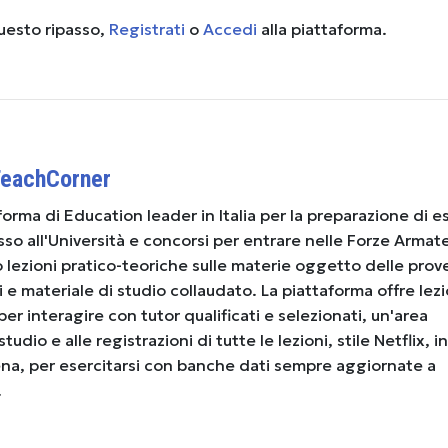
questo ripasso,
Registrati
o
Accedi
alla piattaforma.
TeachCorner
forma di Education leader in Italia per la preparazione di e
esso all'Università e concorsi per entrare nelle Forze Armate
o lezioni pratico-teoriche sulle materie oggetto delle prov
i e materiale di studio collaudato. La piattaforma offre lezi
 per interagire con tutor qualificati e selezionati, un'area
udio e alle registrazioni di tutte le lezioni, stile Netflix, in
ena, per esercitarsi con banche dati sempre aggiornate a
.