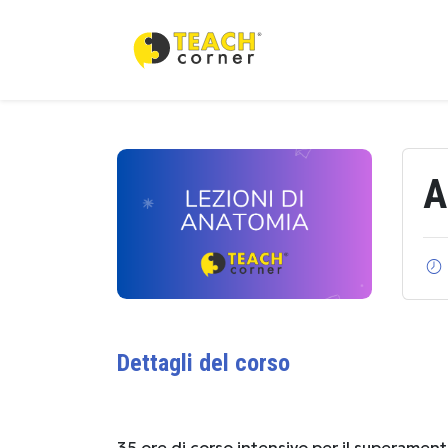
A
Dettagli del corso
35 ore di corso intensivo per il superament