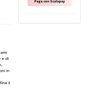
Paga con Scalapay
sami
 e di
e,
oni in
fine il