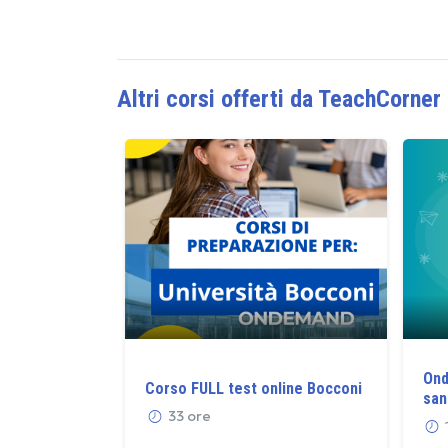
Altri corsi offerti da TeachCorner
Ond
Corso FULL test online Bocconi
san
33 ore