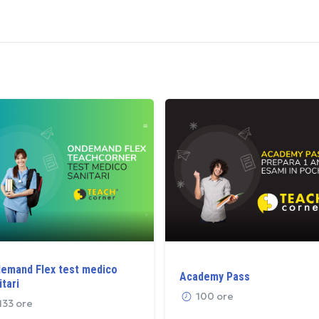
emand Flex test medico
Academy Pass
itari
100 ore
133 ore