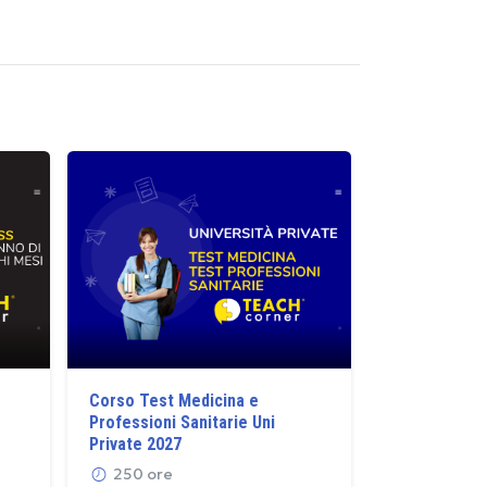
Corso Test Medicina e
Preparazion
Professioni Sanitarie Uni
Semestre Fil
Private 2027
200 ore
250 ore