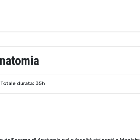
natomia
Totale durata: 35h
o dell'esame di Anatomia nelle facoltà attinenti a Medicin