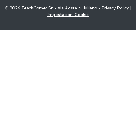
© 2026 TeachCorner Srl - Via Aosta 4, Milano -
Privacy Policy
|
Impostazioni Cookie