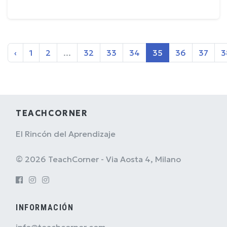
‹
1
2
...
32
33
34
35
36
37
3
TEACHCORNER
El Rincón del Aprendizaje
© 2026 TeachCorner - Via Aosta 4, Milano
INFORMACIÓN
info@teachcorner.com