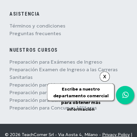
ASISTENCIA
Términos y condiciones
Preguntas frecuentes
NUESTROS CURSOS
Preparación para Exámenes de Ingreso
Preparación Examen de Ingreso a las Carreras
X
Sanitarias
Preparación para Medicina
Escribe a nuestro
Preparación para EPSO
departamento comercial
Preparación para Concursos Públicos
para obtener más
Preparación para Concursos Militares
información
© 2026 TeachCorner Srl - Via Aosta 4, Milano -
Privacy Policy
|