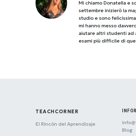
Mi chiamo Donatella e so
settembre inizierò la ma
studio e sono felicissim
mi hanno messo davvero a
aiutare altri studenti a
esami più difficile di qu
INFO
TEACHCORNER
info@
El Rincón del Aprendizaje
Blog