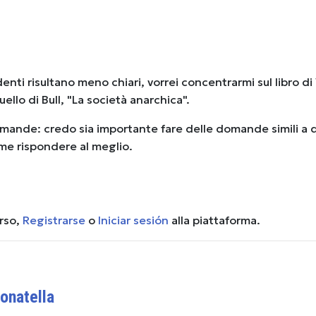
enti risultano meno chiari, vorrei concentrarmi sul libro di
uello di Bull, "La società anarchica".
omande: credo sia importante fare delle domande simili a 
ome rispondere al meglio.
urso,
Registrarse
o
Iniciar sesión
alla piattaforma.
onatella