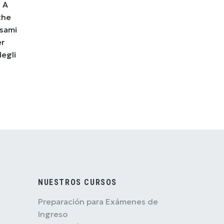
. A
che
esami
er
degli
NUESTROS CURSOS
Preparación para Exámenes de
Ingreso