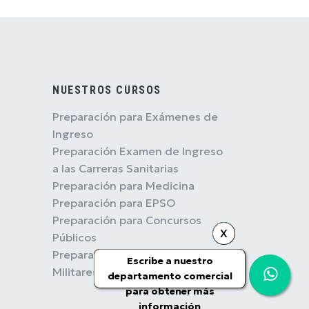
NUESTROS CURSOS
Preparación para Exámenes de
Ingreso
Preparación Examen de Ingreso
a las Carreras Sanitarias
Preparación para Medicina
Preparación para EPSO
Preparación para Concursos
X
Públicos
Preparación para Concursos
Escribe a nuestro
Militares
departamento comercial
para obtener más
información