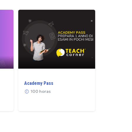
Corso Test 
Academy Pass
Professioni S
Private 2027
100 horas
250 hora