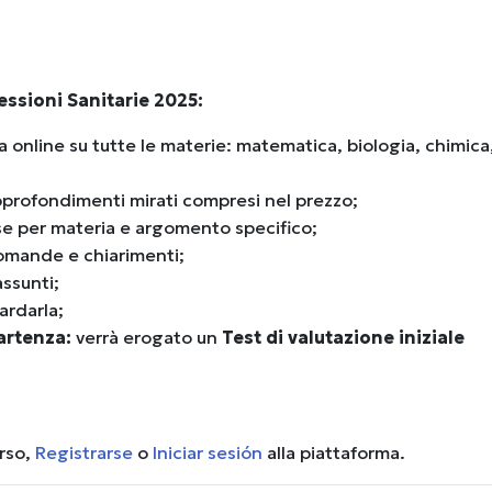
essioni Sanitarie 2025:
ta online su tutte le materie: matematica, biologia, chimica
pprofondimenti mirati compresi nel prezzo;
se per materia e argomento specifico;
omande e chiarimenti;
assunti;
ardarla;
partenza:
verrà erogato un
Test di valutazione iniziale
urso,
Registrarse
o
Iniciar sesión
alla piattaforma.