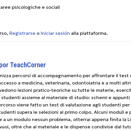
aree psicologiche e sociali
urso,
Registrarse
o
Iniciar sesión
alla piattaforma.
 por TeachCorner
zza percorsi di accompagnamento per affrontare il test di
ccesso a medicina, veterinaria, odontoiatria e a molti altr
revedono lezioni pratico-teoriche su tutte le materie, eserc
 studenti assieme al materiale di studio: schemi e appunti
percorso viene fatto un test di valutazione agli studenti pe
tudenti supera le selezioni al primo colpo. Alcuni moduli e 
re a un modulo nessun problema, otterrai appena finita la Li
oi, oltre che al materiale e le dispense condivise dal tuto