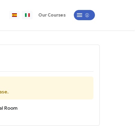
Our Courses
ase.
al Room