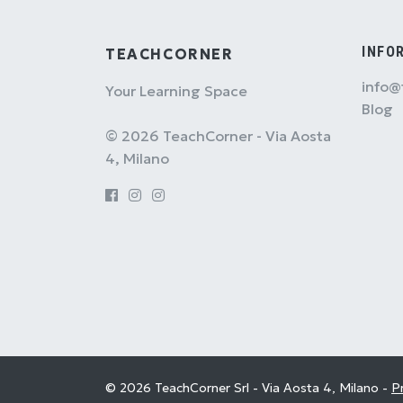
INFO
TEACHCORNER
info@
Your Learning Space
Blog
© 2026 TeachCorner - Via Aosta
4, Milano
© 2026 TeachCorner Srl - Via Aosta 4, Milano -
Pr