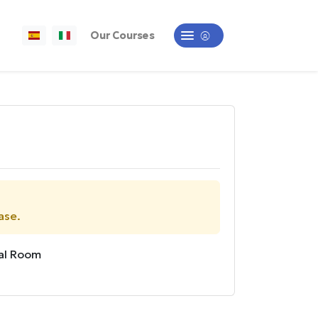
Our Courses
ase.
al Room