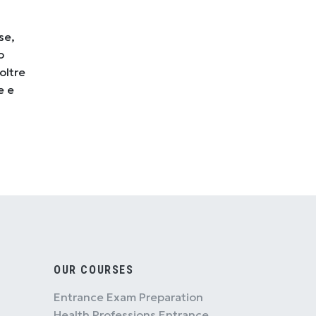
se,
o
oltre
e e
OUR COURSES
Entrance Exam Preparation
Health Professions Entrance