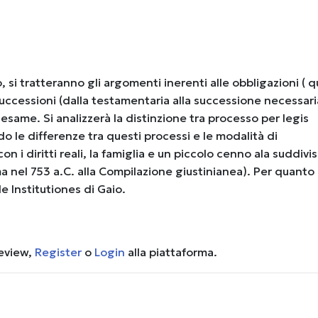
o, si tratteranno gli argomenti inerenti alle obbligazioni ( q
 successioni (dalla testamentaria alla successione necessari
same. Si analizzerà la distinzione tra processo per legis
 le differenze tra questi processi e le modalità di
on i diritti reali, la famiglia e un piccolo cenno ala suddivi
ma nel 753 a.C. alla Compilazione giustinianea). Per quanto
le Institutiones di Gaio.
review,
Register
o
Login
alla piattaforma.