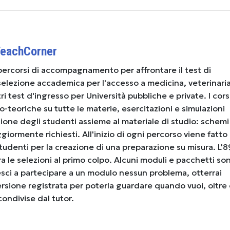
TeachCorner
ercorsi di accompagnamento per affrontare il test di
a selezione accademica per l'accesso a medicina, veterinaria
tri test d'ingresso per Università pubbliche e private. I cors
o-teoriche su tutte le materie, esercitazioni e simulazioni
ione degli studenti assieme al materiale di studio: schemi
iormente richiesti. All'inizio di ogni percorso viene fatto
 studenti per la creazione di una preparazione su misura. L
a le selezioni al primo colpo. Alcuni moduli e pacchetti so
iesci a partecipare a un modulo nessun problema, otterrai
versione registrata per poterla guardare quando vuoi, oltre 
condivise dal tutor.