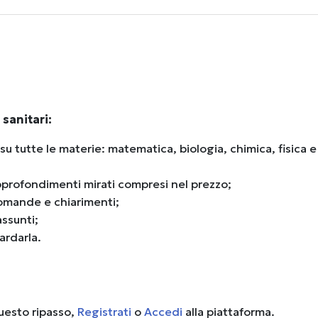
sanitari:
 su tutte le materie: matematica, biologia, chimica, fisica e
pprofondimenti mirati compresi nel prezzo;
omande e chiarimenti;
assunti;
ardarla.
questo ripasso,
Registrati
o
Accedi
alla piattaforma.