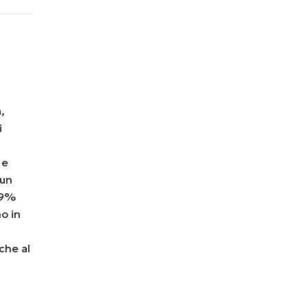
,
i
 e
 un
'89%
no in
che al